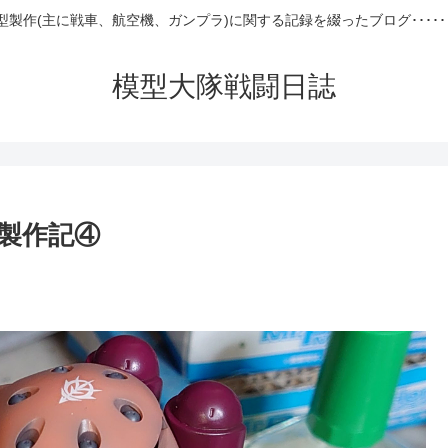
型製作(主に戦車、航空機、ガンプラ)に関する記録を綴ったブログ･････
模型大隊戦闘日誌
 製作記④