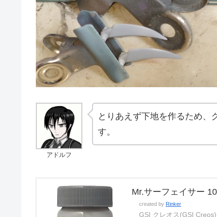
とりあえず下地を作るため、
す。
アドルフ
Mr.サーフェイサー 100
created by
Rinker
GSI クレオス(GSI Creos)