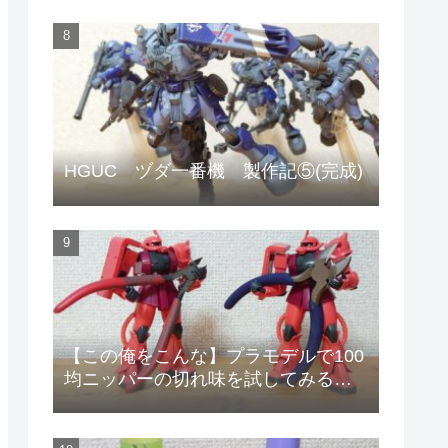
HGUC ヅダ一番機 製作記⑤(完成)
【この俺をこんな】プラモデルで100
均ニッパーの切れ味を試してみる
【安物のニッパーで作りやがって!】