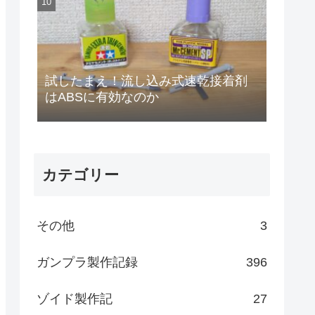
試したまえ！流し込み式速乾接着剤
はABSに有効なのか
カテゴリー
その他
3
ガンプラ製作記録
396
ゾイド製作記
27