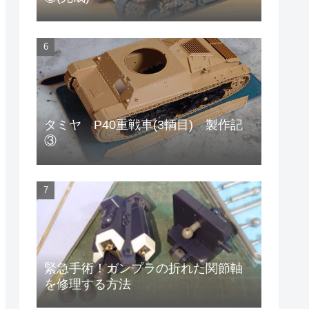
タミヤ P40重戦車(3輌目) 製作記
③
緊急手術！ガンプラの折れた関節軸
を修理する方法