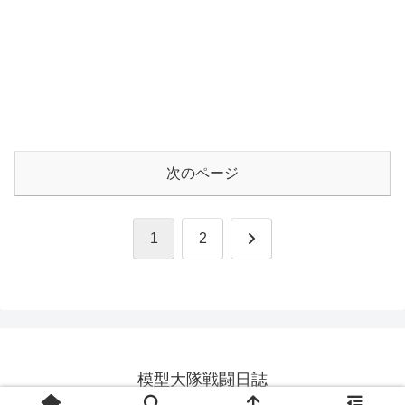
次のページ
次
1
2
へ
模型大隊戦闘日誌