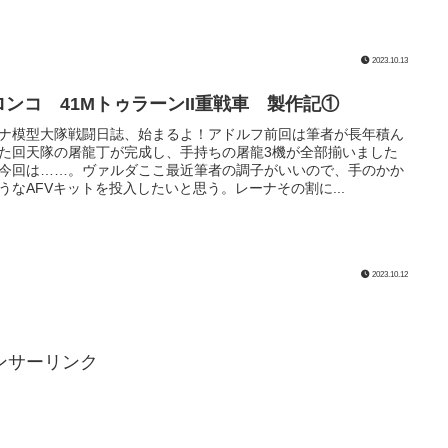
2023.10.13
ロンコ 41MトゥラーンII重戦車 製作記①
ナ模型大隊戦闘日誌、始まるよ！アドルフ前回は筆者が長年積ん
た回天隊の屠龍丁が完成し、手持ちの屠龍3機が全部揃いました
今回は……。ヴァルダここ最近筆者の調子がいいので、手のかか
うなAFVキットを投入したいと思う。レーナその割に...
2023.10.12
ンサーリンク