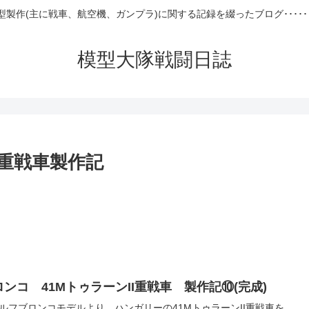
型製作(主に戦車、航空機、ガンプラ)に関する記録を綴ったブログ･････
模型大隊戦闘日誌
I重戦車製作記
ロンコ 41MトゥラーンII重戦車 製作記⑩(完成)
ルフブロンコモデルより、ハンガリーの41MトゥラーンII重戦車を