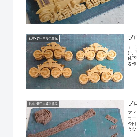
ブ
戦車･装甲車等製作記
アド
(商
体下
を作
ブ
戦車･装甲車等製作記
アド
ラー
今回
うな