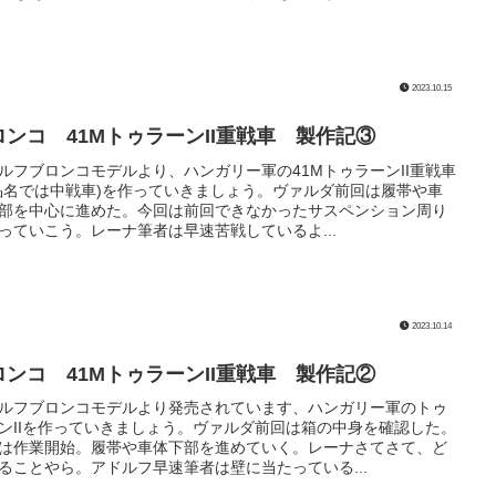
2023.10.15
ロンコ 41MトゥラーンII重戦車 製作記③
ルフブロンコモデルより、ハンガリー軍の41MトゥラーンII重戦車
品名では中戦車)を作っていきましょう。ヴァルダ前回は履帯や車
部を中心に進めた。今回は前回できなかったサスペンション周り
っていこう。レーナ筆者は早速苦戦しているよ...
2023.10.14
ロンコ 41MトゥラーンII重戦車 製作記②
ルフブロンコモデルより発売されています、ハンガリー軍のトゥ
ンIIを作っていきましょう。ヴァルダ前回は箱の中身を確認した。
は作業開始。履帯や車体下部を進めていく。レーナさてさて、ど
ることやら。アドルフ早速筆者は壁に当たっている...