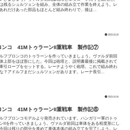
は残るシュルツェンを組み、全体の組み立て作業を終えよう。レ
あれだけあった部品もほとんど組み終わりで、後は...
2023.10.19
ロンコ 41MトゥラーンII重戦車 製作記⑦
ルフブロンコのトゥラーンを作っていきましょう。ヴァルダ前回
体上部をほぼ形にした。今回は砲塔と、説明書最後に掲載されて
牽引ロープをセットする。レーナようやく砲塔。これで組み終わ
な？アドルフまだシュルツェンがあります。レーナ長引...
2023.10.18
ロンコ 41MトゥラーンII重戦車 製作記⑥
ルフブロンコモデルより発売されています。ハンガリー軍のトゥ
ンIIを作っていきましょう。ヴァルダ前回は車体をある程度形にし
今回は残りの部分を進めて車体本体の組み立てを完了しよう。レ