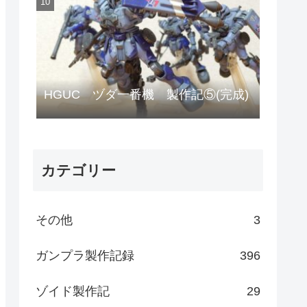
HGUC ヅダ一番機 製作記⑤(完成)
カテゴリー
その他
3
ガンプラ製作記録
396
ゾイド製作記
29