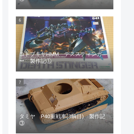
コトブキヤHMM デススティンガ
ー 製作記①
タミヤ P40重戦車(3輌目) 製作記
③