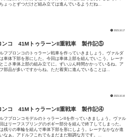
ちょっとずつだけど組み立ては進んでいるようだね...
2023.10.17
ロンコ 41MトゥラーンII重戦車 製作記⑤
ルフブロンコのトゥラーン戦車を作っていきましょう。ヴァルダ
は車体下部を形にした。今回は車体上部を組んでいこう。レーナ
とこさ車体上部の組み立てに。ずいぶん時間かかっているね。ア
フ部品が多いですからね。ただ着実に進んでいることは...
2023.10.16
ロンコ 41MトゥラーンII重戦車 製作記④
ルフブロンコモデルのトゥラーンIIを作っていきましょう。ヴァル
回はリーフスプリングのボギー部分を組んで終了してしまった。
は残りの車輪を組んで車体下部を形にしよう。レーナなかなか進
いなぁ。アドルフこれでもまだまだ順調な方です。...