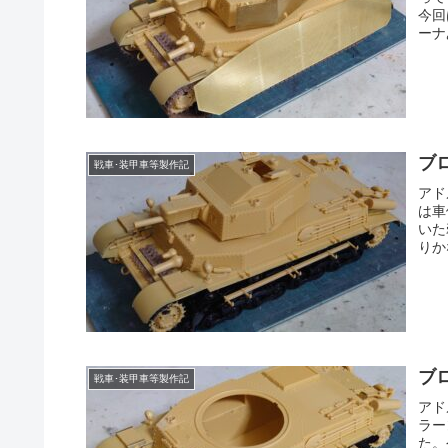
今回
ーナ
ブ
戦車･装甲車等製作記
アド
は車
いた
りか
ブ
戦車･装甲車等製作記
アド
ラー
た。