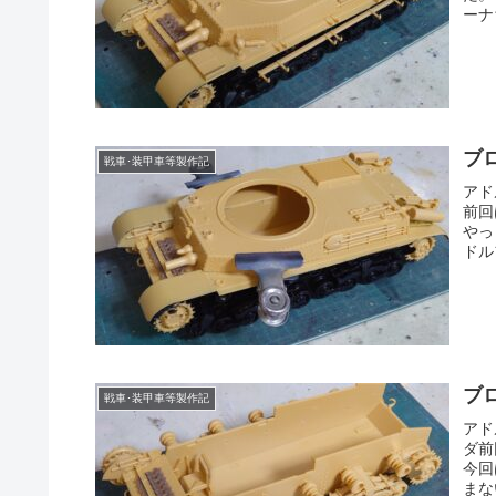
ーナ
ブ
戦車･装甲車等製作記
アド
前回
やっ
ドル
ブ
戦車･装甲車等製作記
アド
ダ前
今回
まな