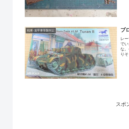
ブ
戦車･装甲車等製作記
レー
でい
な。
りそ
スポ