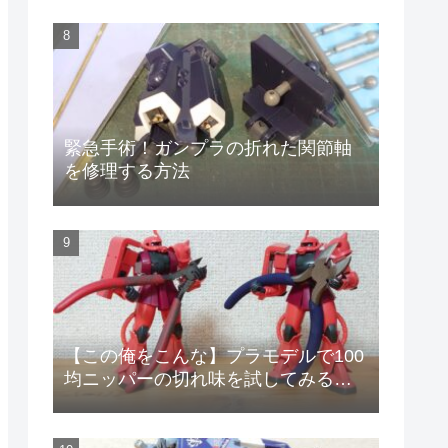
緊急手術！ガンプラの折れた関節軸
を修理する方法
【この俺をこんな】プラモデルで100
均ニッパーの切れ味を試してみる
【安物のニッパーで作りやがって!】