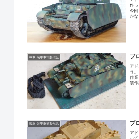
作っ
今回
かな
ブ
戦車･装甲車等製作記
アド
う。
作業
装作
ブ
戦車･装甲車等製作記
アド
って