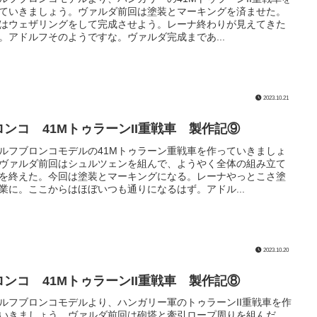
ていきましょう。ヴァルダ前回は塗装とマーキングを済ませた。
はウェザリングをして完成させよう。レーナ終わりが見えてきた
。アドルフそのようですな。ヴァルダ完成まであ...
2023.10.21
ロンコ 41MトゥラーンII重戦車 製作記⑨
ルフブロンコモデルの41Mトゥラーン重戦車を作っていきましょ
ヴァルダ前回はシュルツェンを組んで、ようやく全体の組み立て
を終えた。今回は塗装とマーキングになる。レーナやっとこさ塗
業に。ここからはほぼいつも通りになるはず。アドル...
2023.10.20
ロンコ 41MトゥラーンII重戦車 製作記⑧
ルフブロンコモデルより、ハンガリー軍のトゥラーンII重戦車を作
いきましょう。ヴァルダ前回は砲塔と牽引ロープ周りを組んだ。