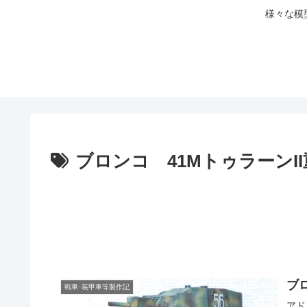
様々な模
ブロンコ 41MトゥラーンI
ブ
戦車･装甲車等製作記
アド