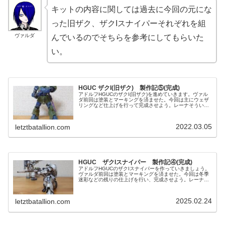
キットの内容に関しては過去に今回の元にな
った旧ザク、ザクIスナイパーそれぞれを組
ヴァルダ
んでいるのでそちらを参考にしてもらいた
い。
HGUC ザクI(旧ザク) 製作記⑤(完成)
アドルフHGUCのザクI(旧ザク)を進めていきます。ヴァル
ダ前回は塗装とマーキングを済ませた。今回は主にウェザ
リングなど仕上げを行って完成させよう。レーナそういえ
ばザクの日が迫ってきたね。後4日だけど･･････。アドル
フもう1機は厳しいで...
2022.03.05
letztbatallion.com
HGUC ザクIスナイパー 製作記④(完成)
アドルフHGUCのザクIスナイパーを作っていきましょう。
ヴァルダ前回は塗装とマーキングを済ませた。今回は冬季
迷彩などの残りの仕上げを行い、完成させよう。レーナサ
クッと完成。ほとんど組み立て済みだったからあっという
間だね。アドルフとりあえずザ...
2025.02.24
letztbatallion.com