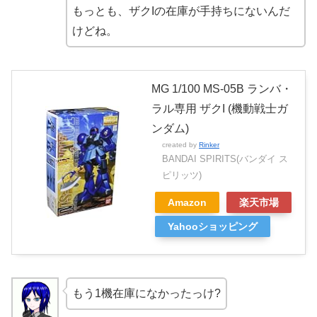
もっとも、ザクIの在庫が手持ちにないんだ
けどね。
MG 1/100 MS-05B ランバ・
ラル専用 ザクI (機動戦士ガ
ンダム)
created by
Rinker
BANDAI SPIRITS(バンダイ ス
ピリッツ)
Amazon
楽天市場
Yahooショッピング
もう1機在庫になかったっけ?