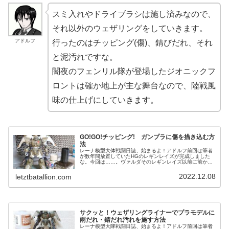
スミ入れやドライブラシは施し済みなので、
それ以外のウェザリングをしていきます。
アドルフ
行ったのはチッピング(傷)、錆びだれ、それ
と泥汚れですな。
闇夜のフェンリル隊が登場したジオニックフ
ロントは確か地上が主な舞台なので、陸戦風
味の仕上げにしていきます。
GO!GO!チッピング! ガンプラに傷を描き込む方
法
レーナ模型大体戦闘日誌、始まるよ！アドルフ前回は筆者
が数年間放置していたHGのレギンレイズが完成しました
な。今回は……。ヴァルダそのレギンレイズ以前に前から
購入していて、完成もせず中途半端に変な状態で放置され
ているガンプラがある。今回はそれ...
2022.12.08
letztbatallion.com
サクッと！ウェザリングライナーでプラモデルに
雨だれ・錆だれ汚れを施す方法
レーナ模型大隊戦闘日誌、始まるよ！アドルフ前回は筆者