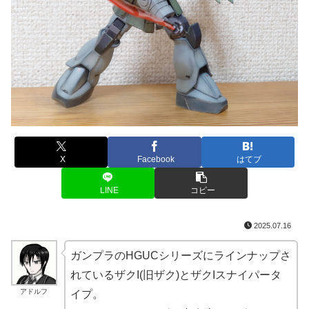
X
Facebook
はてブ
LINE
コピー
2025.07.16
ガンプラのHGUCシリーズにラインナップさ
れているザクI(旧ザク)とザクIスナイパータ
アドルフ
イプ。