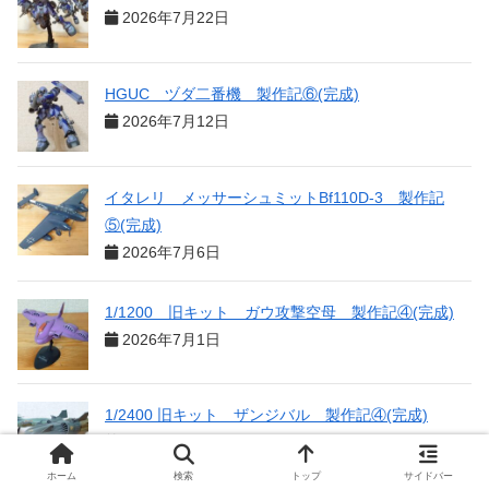
2026年7月22日
HGUC ヅダ二番機 製作記⑥(完成)
2026年7月12日
イタレリ メッサーシュミットBf110D-3 製作記
⑤(完成)
2026年7月6日
1/1200 旧キット ガウ攻撃空母 製作記④(完成)
2026年7月1日
1/2400 旧キット ザンジバル 製作記④(完成)
2026年6月27日
ホーム
検索
トップ
サイドバー