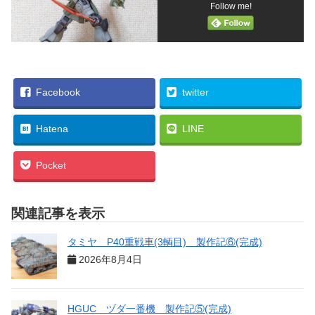
Follow me!
Facebook
twitter
Hatena
LINE
Pocket
関連記事を表示
タミヤ P40重戦車(3輌目) 製作記⑥(完成)
2026年8月4日
HGUC ヅダ一番機 製作記⑤(完成)