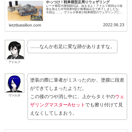
やっつけ！戦車模型足周りウェザリング
レーナ模型大隊戦闘日誌、始まるよ！アドルフ前回は小改
造を加えたIII号戦車N型が無事組み立て終了しましたな。
今回は……。ヴァルダ筆者が戦車模型のウェザリングにつ
いて記事をまとめたいらしいので、今回はその組み終わっ
たIII号戦車を題材にしてそ...
2022.06.23
letztbatallion.com
……なんか右足に変な跡がありますな。
アドルフ
塗装の際に筆者がミスったのか、塗膜に段差
ができてしまったようだ。
ヴァルダ
この後のつや消し中に、上からタミヤの
ウェ
ザリングマスターAセット
でも擦り付けて見
えなくしてしまおう。