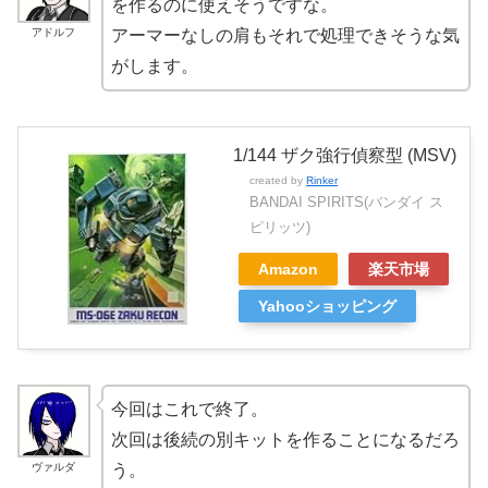
を作るのに使えそうですな。
アドルフ
アーマーなしの肩もそれで処理できそうな気
がします。
1/144 ザク強行偵察型 (MSV)
created by
Rinker
BANDAI SPIRITS(バンダイ ス
ピリッツ)
Amazon
楽天市場
Yahooショッピング
今回はこれで終了。
次回は後続の別キットを作ることになるだろ
ヴァルダ
う。