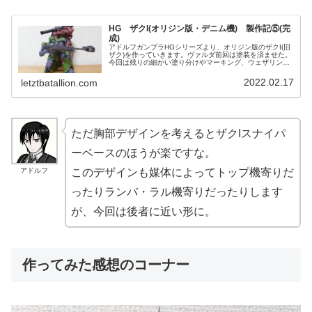
HG ザクI(オリジン版・デニム機) 製作記⑤(完
成)
アドルフガンプラHGシリーズより、オリジン版のザクI(旧
ザク)を作っていきます。ヴァルダ前回は塗装を済ませた。
今回は残りの細かい塗り分けやマーキング、ウェザリング
をして完成させよう。レーナガンプラは久々の完成かな？
ヴァルダ12月のシャア専用...
2022.02.17
letztbatallion.com
ただ胸部デザインを考えるとザクIスナイパ
ーベースのほうが楽ですな。
アドルフ
このデザインも媒体によってトップ機寄りだ
ったりランバ・ラル機寄りだったりします
が、今回は後者に近い形に。
作ってみた感想のコーナー