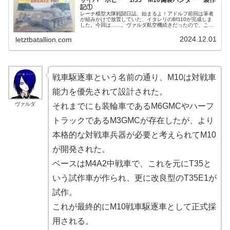
記①
レーナ模型大隊戦闘日誌、始まるよ！アドルフ前回は筆者
が組みかけで放置していた、イタレリのBf110が完成しま
した。今回は……。ヴァルダ航空機続きだったので、ここ
で戦車を投入する。この季節に相応しいものを紹介しよ
う。レーナなんだろう？とりあえ...
2024.12.01
letztbatallion.com
戦車駆逐車という名前の通り、M10は対戦車
能力を優先されて設計された。
ヴァルダ
それまでにも装輪車であるM6GMCやハーフ
トラックであるM3GMCが存在したが、より
本格的な対戦車兵器が必要と考えられてM10
が開発された。
ベースはM4A2中戦車で、これを元にT35と
いう試作車が作られ、更に改良型のT35E1が
試作。
これが最終的にM10戦車駆逐車として正式採
用される。