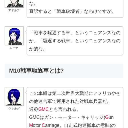
な。
アドルフ
直訳すると「戦車破壊者」なわけですが。
「戦車を駆逐する車」というニュアンスなの
か、「駆逐する戦車」というニュアンスなの
レーナ
か的な。
M10戦車駆逐車とは?
この車輌は第二次世界大戦期にアメリカやそ
の他連合軍で運用された対戦車兵器だ。
ヴァルダ
通称
GMC
とも言われる。
GMCはガン・モーター・キャリッジ(
G
un
M
otor
C
arriage。自走式砲運搬車の意味)の