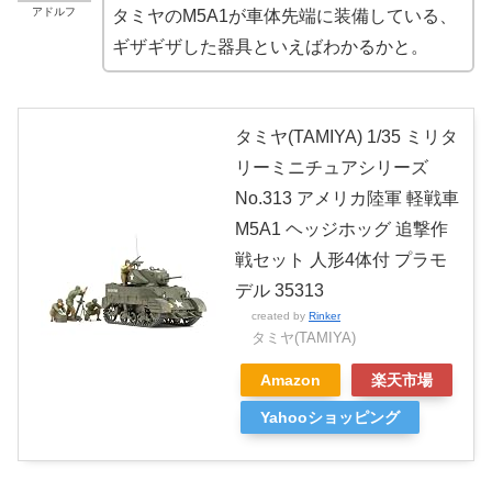
アドルフ
タミヤのM5A1が車体先端に装備している、
ギザギザした器具といえばわかるかと。
タミヤ(TAMIYA) 1/35 ミリタ
リーミニチュアシリーズ
No.313 アメリカ陸軍 軽戦車
M5A1 ヘッジホッグ 追撃作
戦セット 人形4体付 プラモ
デル 35313
created by
Rinker
タミヤ(TAMIYA)
Amazon
楽天市場
Yahooショッピング