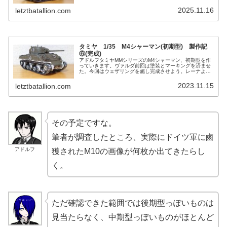
い、キットには収録されていないドイツ軍の鹵獲車輌に仕
上げた。今回は仕上げのウェ...
2025.11.16
letztbatallion.com
タミヤ 1/35 M4シャーマン(初期型) 製作記
⑥(完成)
アドルフタミヤMMシリーズのM4シャーマン、初期型を作
っていきます。ヴァルダ前回は塗装とマーキングを済ませ
た。今回はウェザリングを施し完成させよう。レーナよし
よし、無事完成しそうだね。アドルフこれで今月は2つ目
です。だいぶ遅れていますな。ヴ...
2023.11.15
letztbatallion.com
その予定ですな。
筆者が調査したところ、実際にドイツ軍に鹵
アドルフ
獲されたM10の画像が何枚か出てきたらし
く。
ただ確認できた範囲では後期型っぽいものは
見当たらなく、中期型っぽいものがほとんど