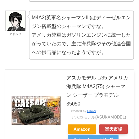
M4A2(英軍名シャーマンIII)はディーゼルエン
ジン搭載型のシャーマンですな。
アドルフ
アメリカ陸軍はガソリンエンジンに統一した
がっていたので、主に海兵隊やその他連合国
への供与品になったようですが。
アスカモデル 1/35 アメリカ
海兵隊 M4A2(75) シャーマ
ン シーザー プラモデル
35050
created by
Rinker
アスカモデル(ASUKAMODEL)
Amazon
楽天市場