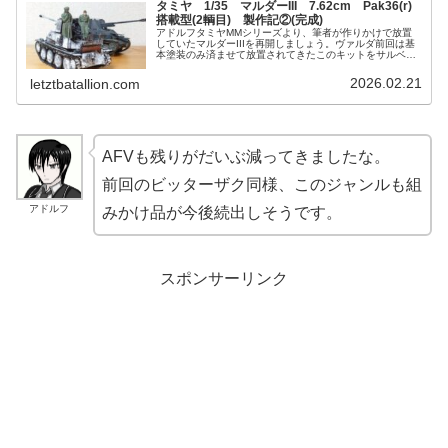
タミヤ 1/35 マルダーIII 7.62cm Pak36(r)
搭載型(2輌目) 製作記②(完成)
アドルフタミヤMMシリーズより、筆者が作りかけで放置
していたマルダーIIIを再開しましょう。ヴァルダ前回は基
本塗装のみ済ませて放置されてきたこのキットをサルベー
ジ。同社の自走榴弾砲ヴェスペから移籍してきた兵士を塗
ったり、マーキングをしたりし...
2026.02.21
letztbatallion.com
AFVも残りがだいぶ減ってきましたな。
前回のビッターザク同様、このジャンルも組
アドルフ
みかけ品が今後続出しそうです。
スポンサーリンク