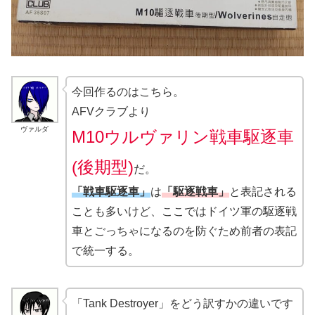
今回作るのはこちら。
AFVクラブより
ヴァルダ
M10ウルヴァリン戦車駆逐車
(後期型)
だ。
「戦車駆逐車」
は
「駆逐戦車」
と表記される
ことも多いけど、ここではドイツ軍の駆逐戦
車とごっちゃになるのを防ぐため前者の表記
で統一する。
「Tank Destroyer」をどう訳すかの違いです