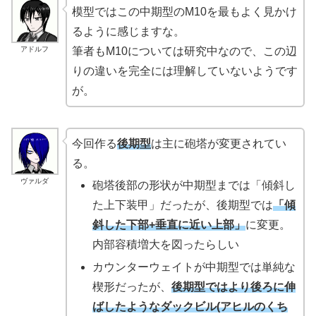
模型ではこの中期型のM10を最もよく見かけ
るように感じますな。
アドルフ
筆者もM10については研究中なので、この辺
りの違いを完全には理解していないようです
が。
今回作る
後期型
は主に砲塔が変更されてい
る。
ヴァルダ
砲塔後部の形状が中期型までは「傾斜し
た上下装甲」だったが、後期型では
「傾
斜した下部+垂直に近い上部」
に変更。
内部容積増大を図ったらしい
カウンターウェイトが中期型では単純な
楔形だったが、
後期型ではより後ろに伸
ばしたようなダックビル(アヒルのくち