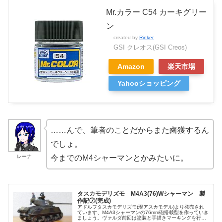
Mr.カラー C54 カーキグリー
ン
created by
Rinker
GSI クレオス(GSI Creos)
Amazon
楽天市場
Yahooショッピング
……んで、筆者のことだからまた鹵獲するん
でしょ。
レーナ
今までのM4シャーマンとかみたいに。
タスカモデリズモ M4A3(76)Wシャーマン 製
作記⑦(完成)
アドルフタスカモデリズモ(現アスカモデル)より発売され
ています、M4A3シャーマンの76mm砲搭載型を作っていき
ましょう。ヴァルダ前回は塗装と手描きマーキングを行