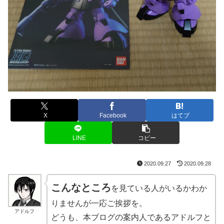
X
Facebook
はてブ
LINE
コピー
2020.09.27
2020.09.28
こんなところ
を見ている人がいるかわか
りませんが一応ご挨拶を。
アドルフ
どうも、本ブログの案内人であるアドルフと