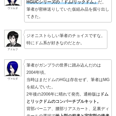
HGUCシリーズの「ドム/リックドム」
だ。
ヴァルダ
筆者が密林送りしていた仮組み品を掘り出し
てきた。
ジオニストらしい筆者のチョイスですな。
特にドム系が好きなのだとか。
アドルフ
筆者がガンプラの世界に踏み込んだのは
2004年頃。
ヴァルダ
当時はまだドムのHGは存在せず、筆者はMG
を組んでいた。
2年後の2006年に晴れて発売。通称版は
ドム
とリックドムのコンパーチブルキット。
背部バーニア、腰部リアスカート、足裏ディ
テールの選択で
地上型の前者と宇宙型の後者