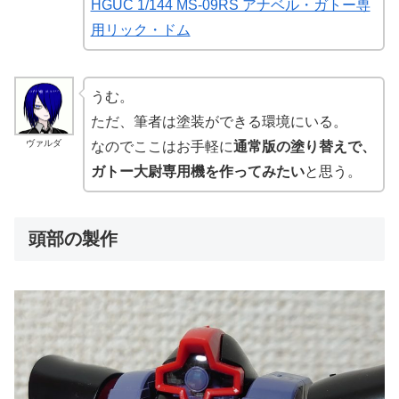
HGUC 1/144 MS-09RS アナベル・ガトー専
用リック・ドム
うむ。
ただ、筆者は塗装ができる環境にいる。
ヴァルダ
なのでここはお手軽に
通常版の塗り替えで、
ガトー大尉専用機を作ってみたい
と思う。
頭部の製作