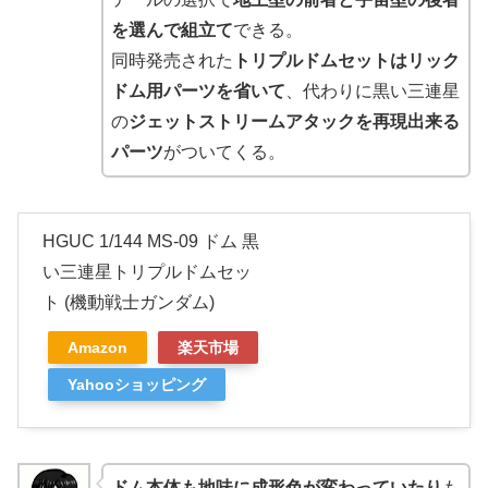
を選んで組立て
できる。
同時発売された
トリプルドムセットはリック
ドム用パーツを省いて
、代わりに黒い三連星
の
ジェットストリームアタックを再現出来る
パーツ
がついてくる。
HGUC 1/144 MS-09 ドム 黒
い三連星トリプルドムセッ
ト (機動戦士ガンダム)
Amazon
楽天市場
Yahooショッピング
ドム本体も地味に成形色が変わっていたり
も