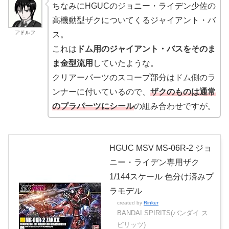
ちなみにHGUCのジョニー・ライデン少佐の
高機動型ザクについてくるジャイアント・バ
アドルフ
ス。
これは
ドム用のジャイアント・バスをそのま
ま金型流用
していたような。
クリアーパーツのスコープ部分はドム側のラ
ンナーに付いているので、
ザクのものは通常
のプラパーツにシール
の組み合わせですが。
HGUC MSV MS-06R-2 ジョ
ニー・ライデン専用ザク
1/144スケール 色分け済みプ
ラモデル
created by
Rinker
BANDAI SPIRITS(バンダイ ス
ピリッツ)